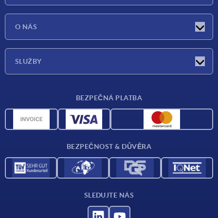
Aktuality
O NÁS
Veletrhy
O nás
SLUŽBY
Dodací podmínky
BEZPEČNÁ PLATBA
Přehled materiálů
CAD data
Kontakt
BEZPEČNOST & DŮVĚRA
SLEDUJTE NÁS