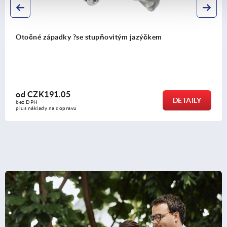
em
Kompresní otočná západka, ze zinku, ?s
výškou západky
od
CZK269.41
DETAILY
bez DPH
plus náklady na dopravu