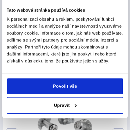
Tato webová stránka používá cookies
DETAILY O VÝROBKU
K personalizaci obsahu a reklam, poskytování funkcí
sociálních médií a analýze naší návštěvnosti využíváme
CAD
soubory cookie. Informace o tom, jak náš web používáte,
sdílíme se svými partnery pro sociální média, inzerci a
STAŽENÍ
analýzy. Partneři tyto údaje mohou zkombinovat s
dalšími informacemi, které jste jim poskytli nebo které
získali v důsledku toho, že používáte jejich služby.
Ostatní zákazníci také zakoupili
Povolit vše
K0531
Upravit