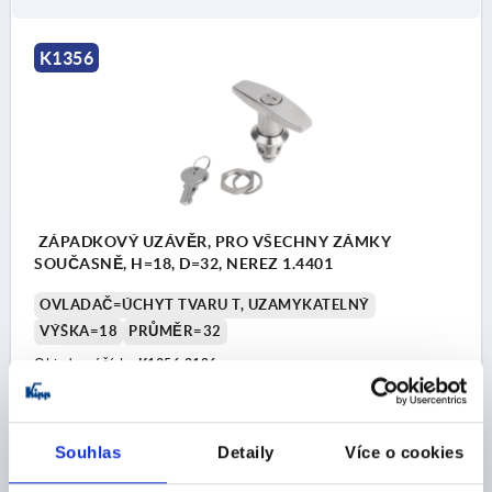
K1356
ZÁPADKOVÝ UZÁVĚR, PRO VŠECHNY ZÁMKY
SOUČASNĚ, H=18, D=32, NEREZ 1.4401
OVLADAČ=ÚCHYT TVARU T, UZAMYKATELNÝ
VÝŠKA=18
PRŮMĚR=32
Objednací číslo:
K1356.2186
CZK2,185.90
DETAILY
bez DPH
Souhlas
Detaily
Více o cookies
plus náklady na dopravu