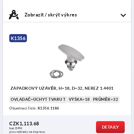
Zobrazit / skrýt výkres
K1356
ZÁPADKOVÝ UZÁVĚR, H=18, D=32, NEREZ 1.4401
OVLADAČ=ÚCHYT TVARU T
VÝŠKA=18
PRŮMĚR=32
Objednací číslo:
K1356.1186
CZK1,113.68
DETAILY
bez DPH
plus náklady na dopravu