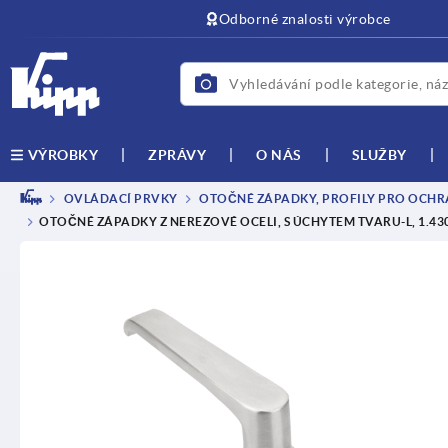
Odborné znalosti výrobce
ZPRÁVY
O NÁS
SLUŽBY
VÝROBKY
OVLÁDACÍ PRVKY
OTOČNÉ ZÁPADKY, PROFILY PRO OCHRA
OTOČNÉ ZÁPADKY Z NEREZOVÉ OCELI, S ÚCHYTEM TVARU-L, 1.4