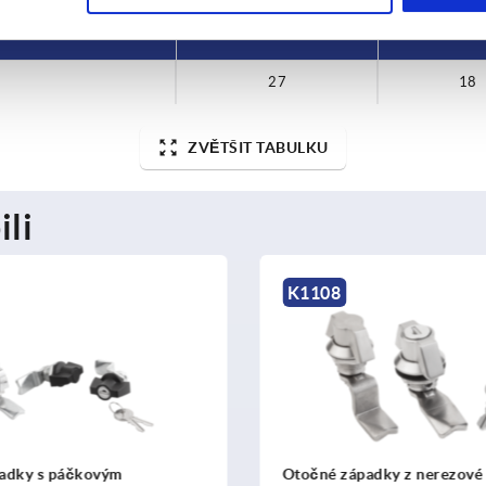
SW
H
27
18
ZVĚTŠIT TABULKU
ili
K1359
padky z nerezové oceli
Otočné západky z nerezové