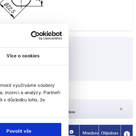
Více o cookies
ěvnosti využíváme soubory
, inzerci a analýzy. Partneři
li v důsledku toho, že
Doba dodání na vyžádání
V současné době není skladem
Povolit vše
Dostupnost
CAD
Množství
Objednat