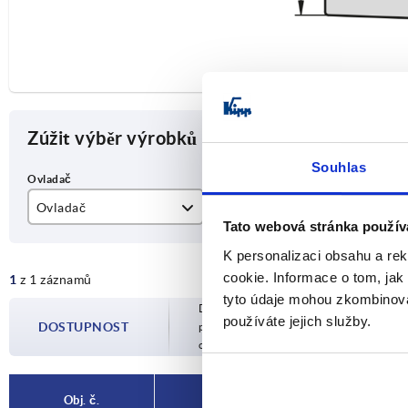
Zúžit výběr výrobků
Souhlas
Ovladač
SW
H
Tato webová stránka použív
úchyt tvaru L
27
18
K personalizaci obsahu a re
cookie. Informace o tom, jak
1
z 1 záznamů
tyto údaje mohou zkombinovat
Dostupnost je aktualizována několikrát 
používáte jejich služby.
DOSTUPNOST
potvrzeném datu odeslání budete infor
objednávky.
Obj. č.