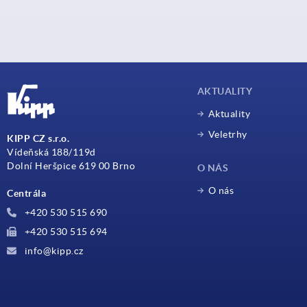
AKTUALITY
Aktuality
Veletrhy
KIPP CZ s.r.o.
Vídeňská 188/119d
Dolní Heršpice 619 00 Brno
O NÁS
O nás
Centrála
+420 530 515 690
+420 530 515 694
info@kipp.cz