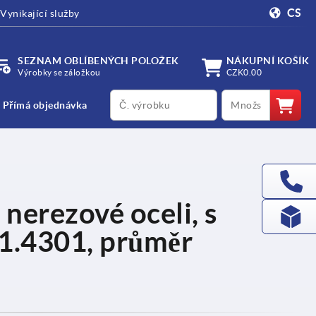
CS
Vynikající služby
SEZNAM OBLÍBENÝCH POLOŽEK
NÁKUPNÍ KOŠÍK
Výrobky se záložkou
CZK0.00
productCode
qty
Přímá objednávka
nerezové oceli, s
 1.4301, průměr