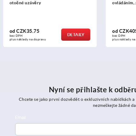
ovládáním, průměr pouzdra 30,5 mm
1.4401 s
zamykate
od
CZK405.26
od
CZK1
DETAILY
bez DPH
bez DPH
plus náklady na dopravu
plus náklady
Nyní se přihlašte k odbě
Chcete se jako první dozvědět o exkluzivních nabídkách a
nezmeškejte žádné da