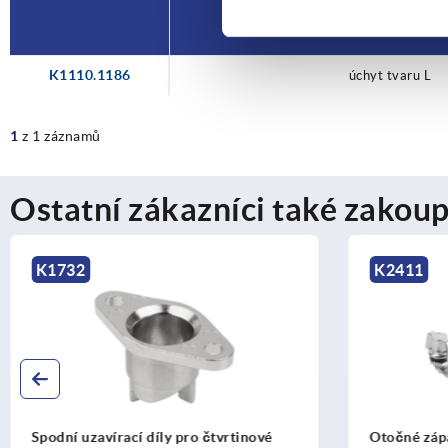
Ovladač
K1110.1186
úchyt tvaru L
1
z 1 záznamů
Ostatní zákazníci také zakoup
K2411
K1108
Otočné západky s páčkovým
Otočné zá