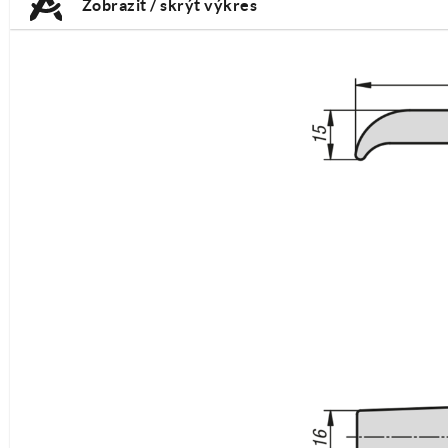
Zobrazit / skrýt výkres