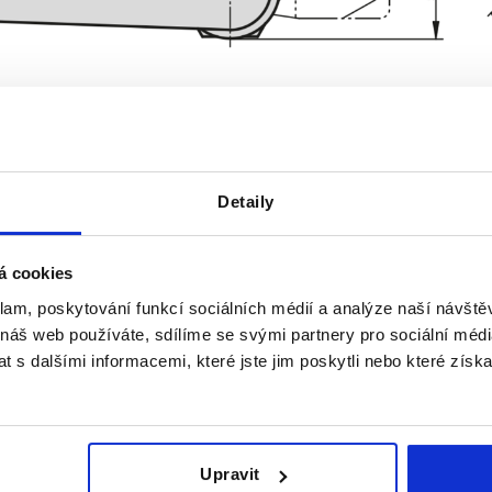
Detaily
á cookies
klam, poskytování funkcí sociálních médií a analýze naší návšt
 náš web používáte, sdílíme se svými partnery pro sociální média
ZVĚTŠIT TABULKU
 s dalšími informacemi, které jste jim poskytli nebo které získa
denně v pravidelných intervalech. O
1-3 Dní
mováni v posledním kroku před dokončením
4-20 Dní
Upravit