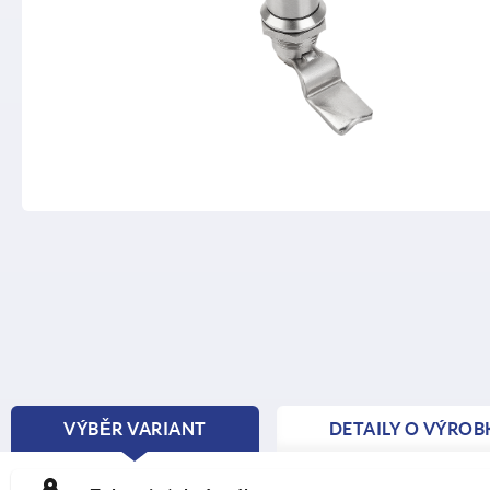
VÝBĚR VARIANT
DETAILY O VÝROB
CURRENT
TAB: