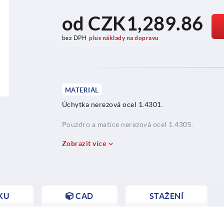
od
CZK1,289.86
bez DPH
plus náklady na dopravu
MATERIÁL
Úchytka nerezová ocel 1.4301.
Pouzdro a matice nerezová ocel 1.4305.
Zobrazit více
KU
CAD
STAŽENÍ