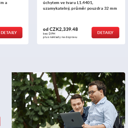
,
ouzdra 32 mm
od
CZK252.54
DETAILY
DETAILY
bez DPH
plus náklady na dopravu