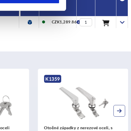
Cena
CZK1,289.86
K0529
 oceli, s
Kompresní otočná západka, ze zinku