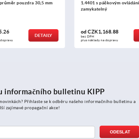
 páčkovým ovládáním a
úchytem ve tvaru L1.4401
lný
uzamykatelný, průměr p
,168.88
od
CZK2,339.48
DETAILY
bez DPH
 na dopravu
plus náklady na dopravu
ru informačního bulletinu KIPP
 novinkách? Přihlaste se k odběru našeho informačního bulletinu a
lší zajímavé propagační akce!