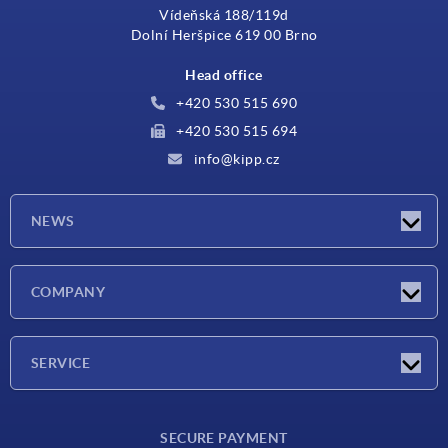
Vídeňská 188/119d
Dolní Heršpice 619 00 Brno
Head office
+420 530 515 690
+420 530 515 694
info@kipp.cz
NEWS
Latest news
COMPANY
Exhibitions
Company
SERVICE
Delivery conditions
SECURE PAYMENT