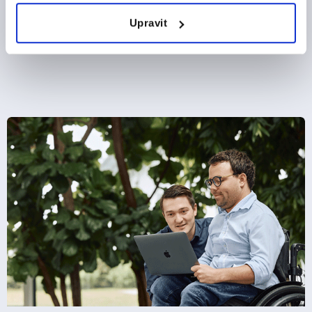
from
CZK1,668.52
DETAIL
Upravit
plus sales tax 
plus shipping costs