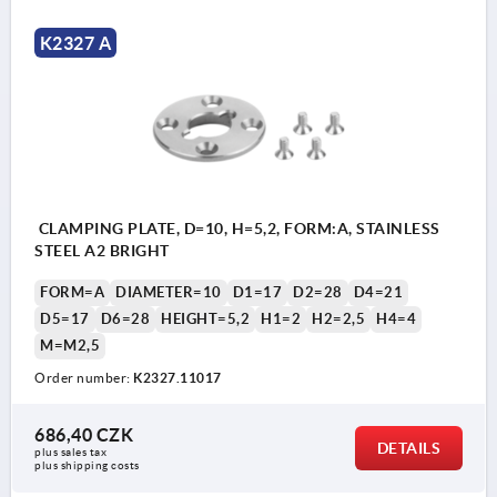
K2327 A
CLAMPING PLATE, D=10, H=5,2, FORM:A, STAINLESS
STEEL A2 BRIGHT
FORM=A
DIAMETER=10
D1=17
D2=28
D4=21
D5=17
D6=28
HEIGHT=5,2
H1=2
H2=2,5
H4=4
M=M2,5
Order number:
K2327.11017
686,40 CZK
DETAILS
plus sales tax 
plus shipping costs