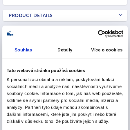
1) Mounting option 1
PRODUCT DETAILS
2) Mounting option 2
CAD
3) Plate
4) Suitable for M 2.5 countersunk head fastening
DOWNLOADS
Souhlas
Detaily
Více o cookies
screws
Tato webová stránka používá cookies
K personalizaci obsahu a reklam, poskytování funkcí
sociálních médií a analýze naší návštěvnosti využíváme
Discover our product range
soubory cookie. Informace o tom, jak náš web používáte,
sdílíme se svými partnery pro sociální média, inzerci a
K1560
analýzy. Partneři tyto údaje mohou zkombinovat s
dalšími informacemi, které jste jim poskytli nebo které
získali v důsledku toho, že používáte jejich služby.