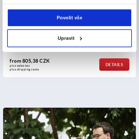
Povolit vše
nless steel rotary knob
Clamping plates stainless st
locks
Upravit
from
399,54 CZK
DETAILS
plus sales tax 
plus shipping costs