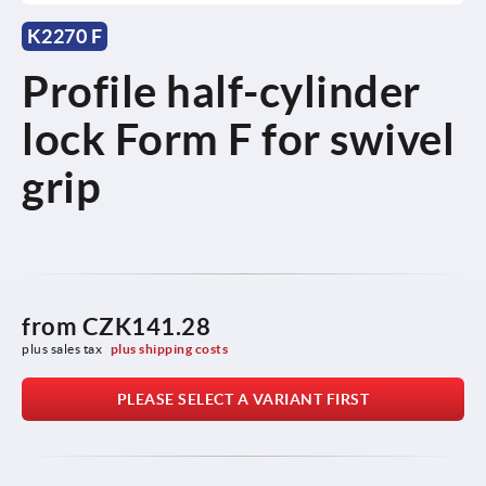
K2270 F
Profile half-cylinder
lock Form F for swivel
grip
from
CZK141.28
plus sales tax 
plus shipping costs
PLEASE SELECT A VARIANT FIRST