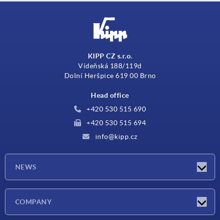
KIPP CZ s.r.o.
Vídeňská 188/119d
Dolní Heršpice 619 00 Brno
Head office
+420 530 515 690
+420 530 515 694
info@kipp.cz
NEWS
Latest news
COMPANY
Exhibitions