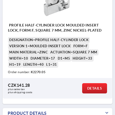
PROFILE HALF-CYLINDER LOCK MOULDED INSERT
LOCK, FORM:F, SQUARE 7 MM, ZINC NICKEL-PLATED
DESIGNATION=PROFILE HALF-CYLINDER LOCK
VERSION 1=MOULDED INSERT LOCK
FORM=F
MAIN MATERIAL=ZINC
ACTUATION=SQUARE 7 MM
WIDTH=10
DIAMETER=17
D1=M5
HEIGHT=33
H1=19
LENGTH=40
L1=31
Order number:
K2270.05
CZK141.28
DETAILS
plus sales tax 
plus shipping costs
PRODUCT DETAILS