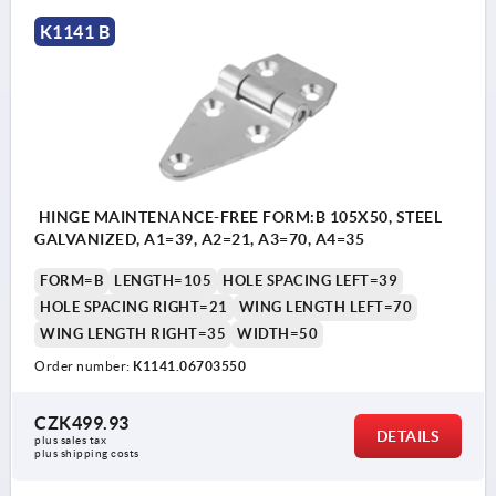
K1141 B
HINGE MAINTENANCE-FREE FORM:B 105X50, STEEL
GALVANIZED, A1=39, A2=21, A3=70, A4=35
FORM=B
LENGTH=105
HOLE SPACING LEFT=39
HOLE SPACING RIGHT=21
WING LENGTH LEFT=70
WING LENGTH RIGHT=35
WIDTH=50
Order number:
K1141.06703550
CZK499.93
DETAILS
plus sales tax 
plus shipping costs