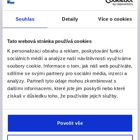
BARVA KOMPONENTY=ČERVENÁ
B=26
H=66
H1=40
H2 MAX.=70
H3=10
L1=17
T=10
Souhlas
Detaily
Více o cookies
Objednací číslo:
K1527.11602
CZK5,717.14
Tato webová stránka používá cookies
DETAILY
bez DPH
plus náklady na dopravu
K personalizaci obsahu a reklam, poskytování funkcí
sociálních médií a analýze naší návštěvnosti využíváme
soubory cookie. Informace o tom, jak náš web používáte,
sdílíme se svými partnery pro sociální média, inzerci a
DETAILY O VÝROBKU
analýzy. Partneři tyto údaje mohou zkombinovat s
dalšími informacemi, které jste jim poskytli nebo které
CAD
získali v důsledku toho, že používáte jejich služby.
STAŽENÍ
Povolit vše