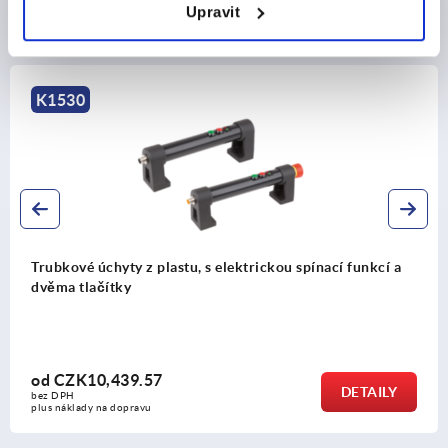
Upravit
Ostatní zákazníci také zakoupili
K1529
Trubkové úchyty z plastu, s elektrickou spínací funkcí a
tlačítkem
od
CZK8,424.13
DETAILY
bez DPH
plus náklady na dopravu