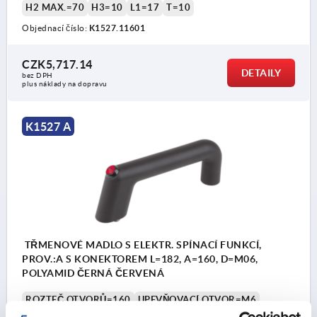
H2 MAX.=70
H3=10
L1=17
T=10
Objednací číslo:
K1527.11601
CZK5,717.14
DETAILY
bez DPH
plus náklady na dopravu
K1527 A
TŘMENOVÉ MADLO S ELEKTR. SPÍNACÍ FUNKCÍ,
PROV.:A S KONEKTOREM L=182, A=160, D=M06,
POLYAMID ČERNÁ ČERVENÁ
ROZTEČ OTVORŮ=160
UPEVŇOVACÍ OTVOR=M6
DÉLKA=182
NOSNÁ SÍLA N =1000
PROVEDENÍ=A