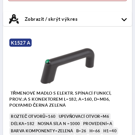
Zobrazit / skrýt výkres
K1527 A
TŘMENOVÉ MADLO S ELEKTR. SPÍNACÍ FUNKCÍ,
PROV.:A S KONEKTOREM L=182, A=160, D=M06,
POLYAMID ČERNÁ ZELENÁ
ROZTEČ OTVORŮ=160
UPEVŇOVACÍ OTVOR=M6
DÉLKA=182
NOSNÁ SÍLA N =1000
PROVEDENÍ=A
BARVA KOMPONENTY=ZELENÁ
B=26
H=66
H1=40