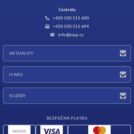
Centrála
+420 530 515 690
+420 530 515 694
info@kipp.cz
AKTUALITY
Aktuality
O NÁS
Veletrhy
O nás
SLUŽBY
Dodací podmínky
BEZPEČNÁ PLATBA
Přehled materiálů
CAD data