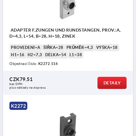
ADAPTÉR F.ZUNGEN UND RUNDSTANGEN, PROV.:A,
D=4,3, L=54, B=28, H=18, ZINEK
PROVEDENÍ=A
ŠÍŘKA=28
PRŮMĚR=4,3
VÝŠKA=18
H1=16
H2=7,3
DÉLKA=54
L1=38
Objednací číslo:
K2272.116
CZK79.51
DETAILY
bez DPH
plus náklady na dopravu
K2272