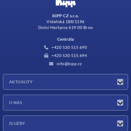
KIPP CZ s.r.o.
Vídeňská 188/119d
Dolní Heršpice 619 00 Brno
Centrála
+420 530 515 690
+420 530 515 694
info@kipp.cz
AKTUALITY
Aktuality
O NÁS
Veletrhy
O nás
SLUŽBY