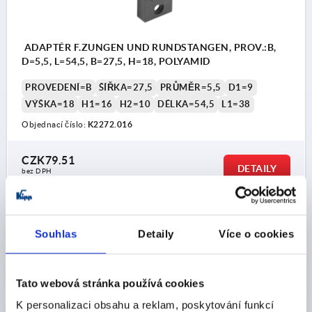
ADAPTÉR F.ZUNGEN UND RUNDSTANGEN, PROV.:B,
D=5,5, L=54,5, B=27,5, H=18, POLYAMID
PROVEDENÍ=B
ŠÍŘKA=27,5
PRŮMĚR=5,5
D1=9
VÝŠKA=18
H1=16
H2=10
DÉLKA=54,5
L1=38
Objednací číslo:
K2272.016
CZK79.51
DETAILY
bez DPH
plus náklady na dopravu
Souhlas
Detaily
Více o cookies
FORMS
DETAILY O VÝROBKU
Tato webová stránka používá cookies
K personalizaci obsahu a reklam, poskytování funkcí